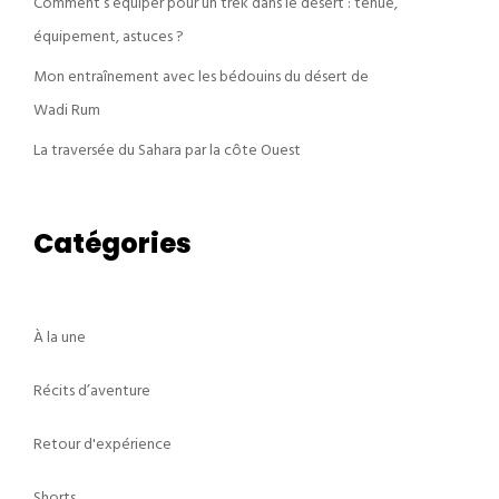
Comment s’équiper pour un trek dans le désert : tenue,
équipement, astuces ?
Mon entraînement avec les bédouins du désert de
Wadi Rum
La traversée du Sahara par la côte Ouest
Catégories
À la une
Récits d’aventure
Retour d'expérience
Shorts